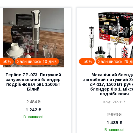
–50%
Залишилось 10 днів
–50%
Залишилось 26 д
Zepline ZP-073: Потужний
Механічний бленд
занурювальний блендер
заглибний потужний Z
подрібнювач 5в1 1500ВТ
ZP-117, 1500 Вт руч
Білий
блендер 6 в 1, мікс
подрібнювач
2 484 ₴
ZP-117
1 242 ₴
2 970 ₴
В наявності
1 485 ₴
В наявності