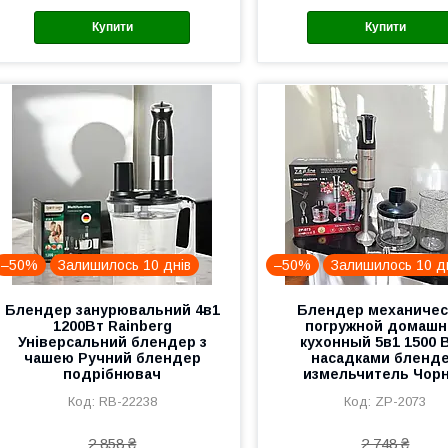
Купити
Купити
–50%
Залишилось 10 днів
–50%
Залишилось 10 д
Блендер занурювальний 4в1
Блендер механичес
1200Вт Rainberg
погружной домашн
Універсальний блендер з
кухонный 5в1 1500 В
чашею Ручний блендер
насадками бленд
подрібнювач
измельчитель Чор
RB-22238
ZP-2073
2 858 ₴
2 748 ₴