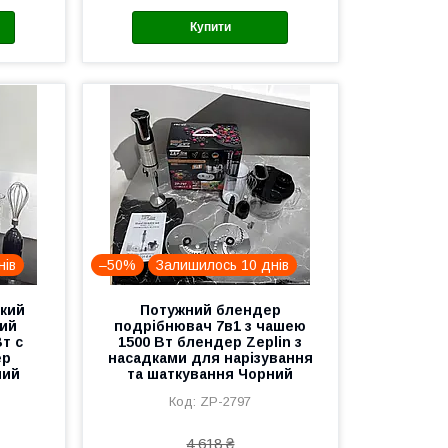
Купити
нів
–50%
Залишилось 10 днів
кий
Потужний блендер
ий
подрібнювач 7в1 з чашею
т с
1500 Вт блендер Zeplin з
ер
насадками для нарізування
ний
та шаткування Чорний
ZP-2797
4 618 ₴