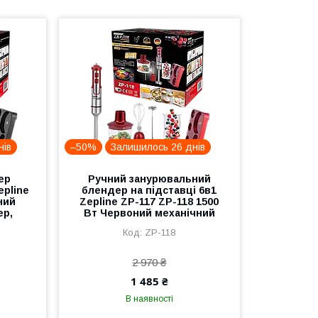
нів
–50%
Залишилось 26 днів
ер
Ручний занурювальний
epline
блендер на підставці 6в1
ний
Zepline ZP-117 ZP-118 1500
ер,
Вт Червоний механічний
ZP-118
2 970 ₴
1 485 ₴
В наявності