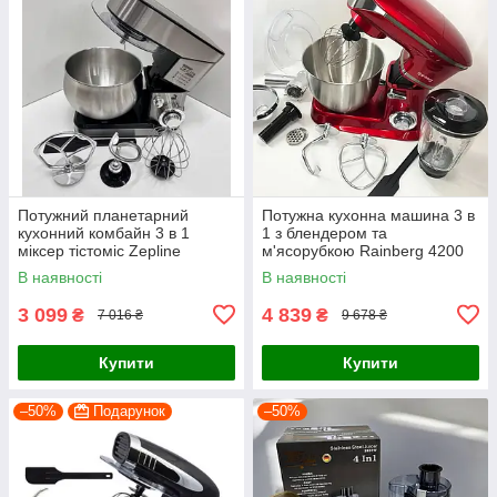
Потужний планетарний
Потужна кухонна машина 3 в
кухонний комбайн 3 в 1
1 з блендером та
міксер тістоміс Zepline
м'ясорубкою Rainberg 4200
нержавіюча сталь 3500 Вт з
Вт Тістоміс М'ясорубка
В наявності
В наявності
чашею на 6 л
Блендер (червоний)
3 099
4 839
₴
₴
7 016 ₴
9 678 ₴
Купити
Купити
–50%
Подарунок
–50%