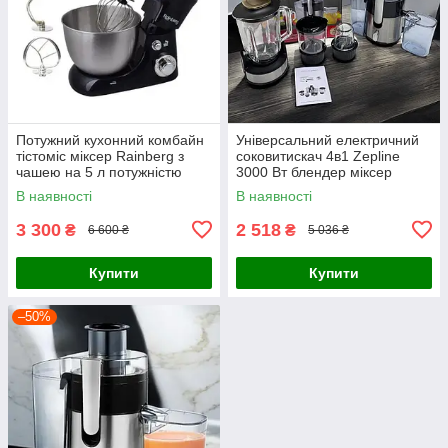
Потужний кухонний комбайн
Універсальний електричний
тістоміс міксер Rainberg з
соковитискач 4в1 Zepline
чашею на 5 л потужністю
3000 Вт блендер міксер
3200 Вт Планетарний міксер
подрібнювач потужний
В наявності
В наявності
тістоміс
соковитискач
3 300
2 518
₴
₴
6 600 ₴
5 036 ₴
Купити
Купити
–50%