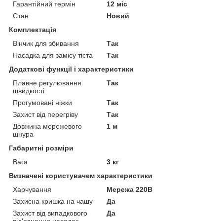
Гарантійний термін
12 міс
Стан
Новий
Комплектація
Вінчик для збивання
Так
Насадка для замісу тіста
Так
Додаткові функції і характеристики
Плавне регулювання
Так
швидкості
Прогумовані ніжки
Так
Захист від перегріву
Так
Довжина мережевого
1 м
шнура
Габаритні розміри
Вага
3 кг
Визначені користувачем характеристики
Харчування
Мережа 220В
Захисна кришка на чашу
Да
Захист від випадкового
Да