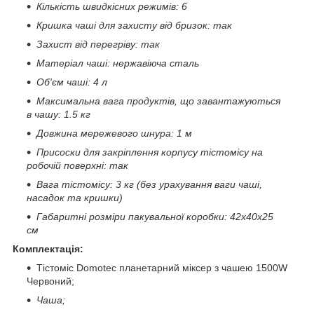
Кількість швидкісних режимів: 6
Кришка чаші для захисту від бризок: так
Захист від перегріву: так
Матеріал чаші: нержавіюча сталь
Об'єм чаші: 4 л
Максимальна вага продуктів, що завантажуються
в чашу: 1.5 кг
Довжина мережевого шнура: 1 м
Присоски для закріплення корпусу тістомісу на
робочій поверхні: так
Вага тістомісу: 3 кг (без урахування ваги чаші,
насадок та кришки)
Габаритні розміри пакувальної коробки: 42х40х25
см
Комплектація:
Тістоміс Domotec планетарний міксер з чашею 1500W
Червоний;
Чаша;