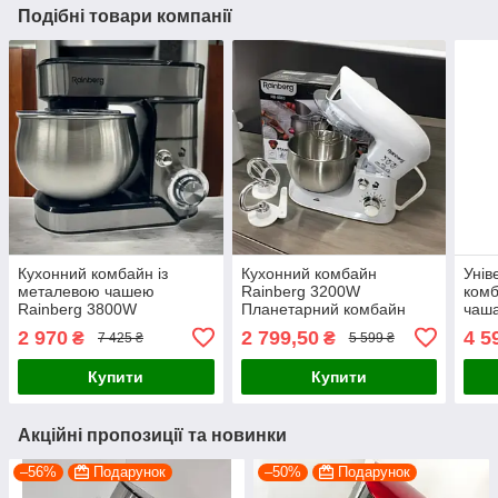
Подібні товари компанії
Кухонний комбайн із
Кухонний комбайн
Унів
металевою чашею
Rainberg 3200W
комб
Rainberg 3800W
Планетарний комбайн
чаша
Планетарний комбайн
Міксер Тістоміс чаша 4л
м’яс
2 970
2 799,50
4 5
₴
₴
7 425 ₴
5 599 ₴
Міксер Тістоміс чаша 5л з
Потужний комбайн з
мікс
насадками
насадками
сріб
Купити
Купити
Акційні пропозиції та новинки
–56%
Подарунок
–50%
Подарунок