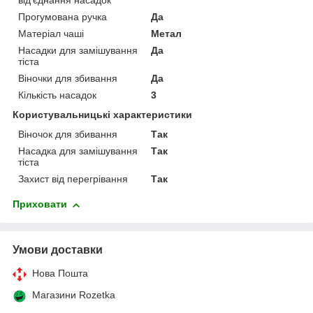
від'єднання насадок
Прогумована ручка
Да
Матеріал чаші
Метал
Насадки для замішування
Да
тіста
Віночки для збивання
Да
Кількість насадок
3
Користувальницькі характеристики
Віночок для збивання
Так
Насадка для замішування
Так
тіста
Захист від перегрівання
Так
Приховати
Умови доставки
Нова Пошта
Магазини Rozetka