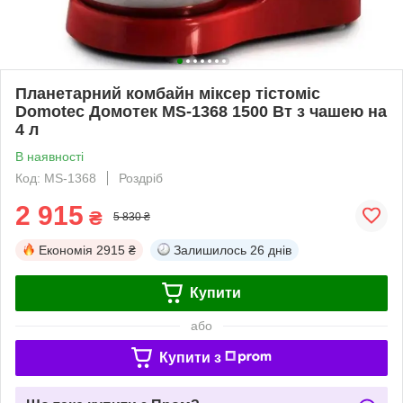
Планетарний комбайн міксер тістоміс
Domotec Домотек MS-1368 1500 Вт з чашею на
4 л
В наявності
Код: MS-1368
Роздріб
2 915
₴
5 830 ₴
Економія
2915 ₴
Залишилось
26 днів
Купити
або
Купити з