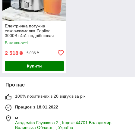
Електрична потужна
соковижималка Zepline
3000Вт 4в1 подрібнювач
скляна чаша відцентрові
В наявності
соковижималки відцентрові
соковижималки
2 518
₴
5 036 ₴
Купити
Про нас
100% позитивних з 20 відгуків за рік
Працює з 18.01.2022
м.
Академiка Глушкова 2 , Iндекс 44701 Володимир
Волинська Область, , Україна