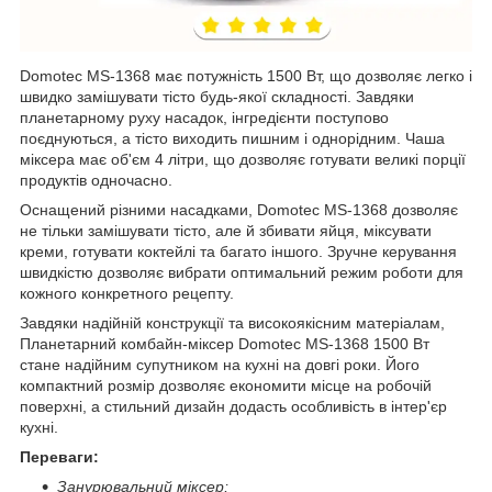
Domotec MS-1368 має потужність 1500 Вт, що дозволяє легко і
швидко замішувати тісто будь-якої складності. Завдяки
планетарному руху насадок, інгредієнти поступово
поєднуються, а тісто виходить пишним і однорідним. Чаша
міксера має об'єм 4 літри, що дозволяє готувати великі порції
продуктів одночасно.
Оснащений різними насадками, Domotec MS-1368 дозволяє
не тільки замішувати тісто, але й збивати яйця, міксувати
креми, готувати коктейлі та багато іншого. Зручне керування
швидкістю дозволяє вибрати оптимальний режим роботи для
кожного конкретного рецепту.
Завдяки надійній конструкції та високоякісним матеріалам,
Планетарний комбайн-міксер Domotec MS-1368 1500 Вт
стане надійним супутником на кухні на довгі роки. Його
компактний розмір дозволяє економити місце на робочій
поверхні, а стильний дизайн додасть особливість в інтер'єр
кухні.
Переваги:
Занурювальний міксер;