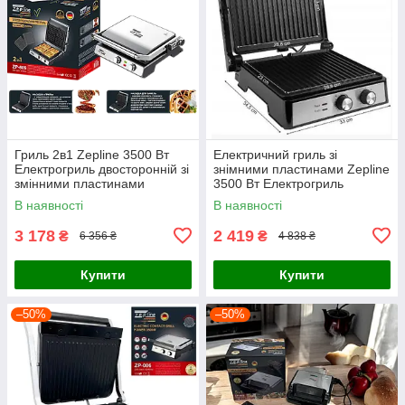
Гриль 2в1 Zepline 3500 Вт
Електричний гриль зі
Електрогриль двосторонній зі
знімними пластинами Zepline
змінними пластинами
3500 Вт Електрогриль
Притискний електрогриль ZP-
притискний для приготування
В наявності
В наявності
809
страв
3 178
2 419
₴
₴
6 356 ₴
4 838 ₴
Купити
Купити
–50%
–50%