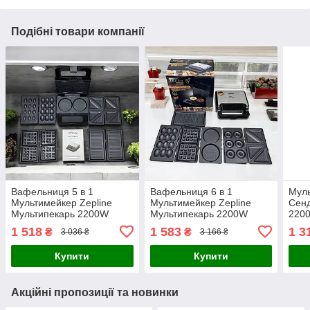
Подібні товари компанії
Вафельниця 5 в 1
Вафельниця 6 в 1
Муль
Мультимейкер Zepline
Мультимейкер Zepline
Сенд
Мультипекарь 2200W
Мультипекарь 2200W
220
Вафельниця +
Вафельниця +
Муль
1 518
1 583
1 3
₴
₴
3 036 ₴
3 166 ₴
Сендвічниця + Ліщина +
Сендвічниця + Ліщина +
Гриль
Гриль
Купити
Купити
Акційні пропозиції та новинки