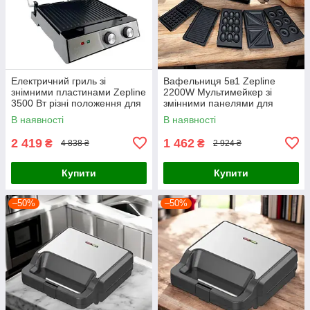
Електричний гриль зі
Вафельниця 5в1 Zepline
знімними пластинами Zepline
2200W Мультимейкер зі
3500 Вт різні положення для
змінними панелями для
приготування страв
сендвічів пончиків гриль
В наявності
В наявності
горішниця
2 419
1 462
₴
₴
4 838 ₴
2 924 ₴
Купити
Купити
–50%
–50%