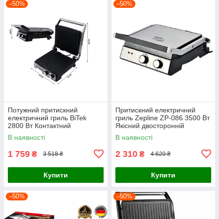
–50%
–50%
Потужний притискний
Притискний електричний
електричний гриль BiTek
гриль Zepline ZP-086 3500 Вт
2800 Вт Контактний
Якісний двосторонній
електрогриль притискний
електрогриль Гриль для дому
В наявності
В наявності
2800 Вт
1 759
2 310
₴
₴
3 518 ₴
4 620 ₴
Купити
Купити
–50%
–50%