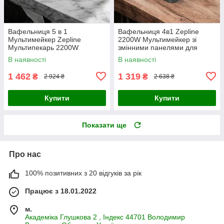
Вафельниця 5 в 1
Вафельниця 4в1 Zepline
Мультимейкер Zepline
2200W Мультимейкер зі
Мультипекарь 2200W
змінними панелями для
Вафельниця + Сендвічниця +
сендвічів пончиків гриль
В наявності
В наявності
Ліщина + Гриль
горішниця
1 462
1 319
₴
₴
2 924 ₴
2 638 ₴
Купити
Купити
Показати ще
Про нас
100% позитивних з 20 відгуків за рік
Працює з 18.01.2022
м.
Академiка Глушкова 2 , Iндекс 44701 Володимир