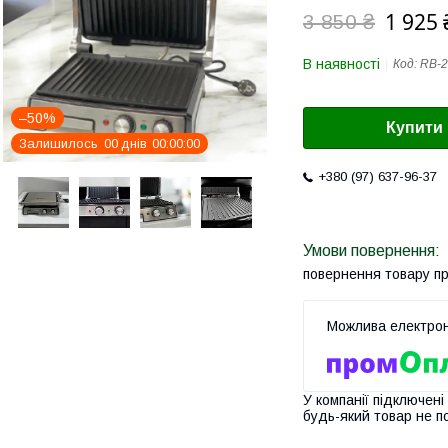
1 925 
3 850 ₴
В наявності
Код:
RB-2
–50%
Купити
Залишилось
0
0
днів
0
0
0
0
0
0
+380 (97) 637-96-37
повернення товару п
У компанії підключені
будь-який товар не п