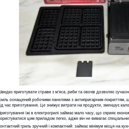
видко приготувати страви з м'яса, риби та овочів дозволяє сучасн
риль оснащений робочими панелями з антипригарним покриттям, що
ід час приготування. Це знижує витрати на продукти, зменшує калор
риготування їжі в електрогрилі займає мало часу, що сприяє еконо
ористуватися цим приладом легко, адже він не вимагає спеціальни
онтактний гриль зручний і компактний: займає мінімум місця на кух