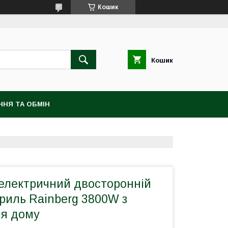
Кошик
Кошик
ННЯ ТА ОБМIН
електричний двосторонній
риль Rainberg 3800W з
я дому