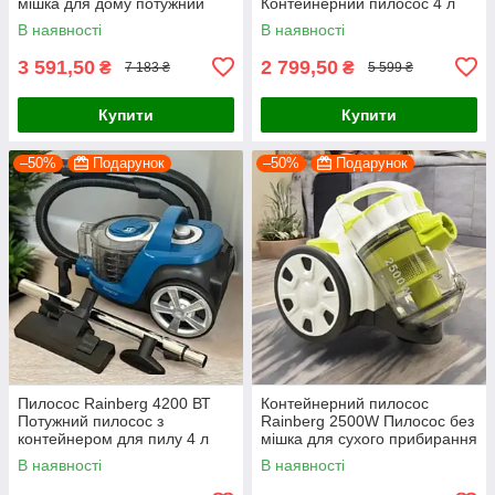
мішка для дому потужний
Контейнерний пилосос 4 л
циклонний
Безмішковий пилосос
В наявності
В наявності
3 591,50
2 799,50
₴
₴
7 183 ₴
5 599 ₴
Купити
Купити
–50%
Подарунок
–50%
Подарунок
Пилосос Rainberg 4200 ВТ
Контейнерний пилосос
Потужний пилосос з
Rainberg 2500W Пилосос без
контейнером для пилу 4 л
мішка для сухого прибирання
Безмішковий пилосос для
Потужний пилосос
В наявності
В наявності
дому