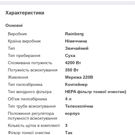
Характеристики
Основні
Виробник
Rainberg
Країна виробник
Німеччина
Тип
Звичайний
Тип прибирання
Суха
Споживана потужність
4200 Вт
Потужність всмоктування
350 Вт
Живлення
Мережа 220В
Тип пилозбірника
Контейнер
Тип вихідного фільтра
HEPA фільтр тонкої очистки)
Об'єм пилозбірника
4 л
Тип труби всмоктування
Телескопічна
Положення регулятора
корпус
потужності всмоктування
Кількість щіток в комплекті
3
Фільтр тонкої очистки
Так