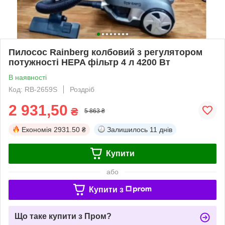
Пилосос Rainberg колбовий з регулятором
потужності HEPA фільтр 4 л 4200 Вт
В наявності
Код: RB-2659S
Роздріб
2 931,50
₴
5 863 ₴
Економія
2931.50 ₴
Залишилось
11 днів
Купити
або
Купити з
Що таке купити з Пром?