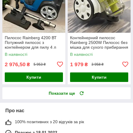
Пилосос Rainberg 4200 ВТ
Контейнерний пилосос
Потужний пилосос з
Rainberg 2500W Пилосос без
контейнером для пилу 4 л
мішка для сухого прибирання
Безмішковий пилосос для
Потужний пилосос
В наявності
В наявності
дому
2 976,50
1 979
₴
₴
5 953 ₴
3 958 ₴
Купити
Купити
Показати ще
Про нас
100% позитивних з 20 відгуків за рік
Працює з 18.01.2022