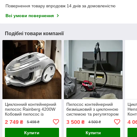
Повернення товару впродовж 14 днів за домовленістю
Всі умови повернення
Подібні товари компанії
Циклонний контейнерний
Пилосос контейнерний
Цикл
пилосос Rainberg 4200W
безмішковий з циклонною
Hens
Кобовий пилосос із
системою та регулятором
Конт
регулятором потужності
потужності на корпусі
філь
2 749
3 500
4 0
₴
₴
5 498 ₴
4 500 ₴
HEPA-фільтр 4 л
Сила всмоктування 4500
поту
Вт червоний
Купити
Купити