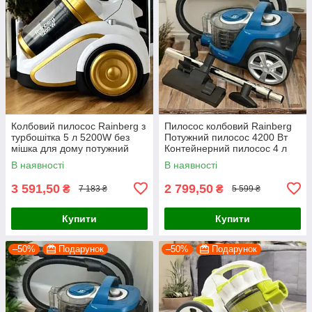
Колбовий пилосос Rainberg з
Пилосос колбовий Rainberg
турбошітка 5 л 5200W без
Потужний пилосос 4200 Вт
мішка для дому потужний
Контейнерний пилосос 4 л
циклонний
Безмішковий пилосос
В наявності
В наявності
3 591,50
2 799,50
₴
₴
7 183 ₴
5 599 ₴
Купити
Купити
–50%
Подарунок
–50%
Подарунок