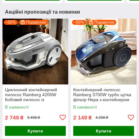
Акційні пропозиції та новинки
–50%
Подарунок
–50%
Подарунок
Циклонний контейнерний
Контейнерний пилосос
пилосос Rainberg 4200W
Rainberg 3700W турбо щітка
Кобовий пилосос із
фільтр Нера з контейнером
регулятором потужності
пилесос без мішка потужний
В наявності
В наявності
HEPA-фільтр 4 л
2 749
2 149
₴
₴
5 498 ₴
4 298 ₴
Купити
Купити