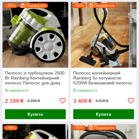
–50%
Подарунок
–50%
Подарунок
Пилосос із турбощіткою 2500
Пилосос контейнерний
Вт Rainberg Контейнерний
Rainberg 5л потужністю
пилосос Пилосос для дому
5200W Безмішковий пилосос
Потужний пилосос Пилососи
з турбощіткою Пилосос для
В наявності
В наявності
дому
2 199
3 409
₴
₴
4 398 ₴
6 818 ₴
Купити
Купити
–50%
–50%
Подарунок