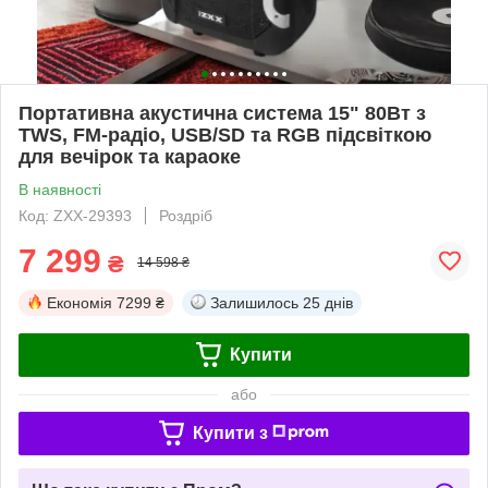
Портативна акустична система 15" 80Вт з
TWS, FM-радіо, USB/SD та RGB підсвіткою
для вечірок та караоке
В наявності
Код: ZXX-29393
Роздріб
7 299
₴
14 598 ₴
Економія
7299 ₴
Залишилось
25 днів
Купити
або
Купити з