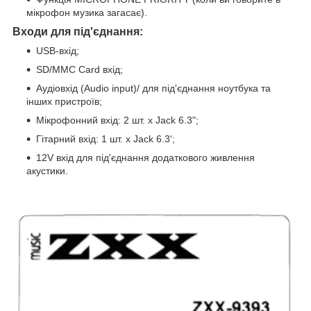
мікрофон музика загасає).
Входи для під'єднання:
USB-вхід;
SD/MMC Card вхід;
Аудіовхід (Audio input)/ для під'єднання ноутбука та
інших пристроїв;
Мікрофонний вхід: 2 шт. х Jack 6.3";
Гітарний вхід: 1 шт. х Jack 6.3';
12V вхід для під'єднання додаткового живлення
акустики.