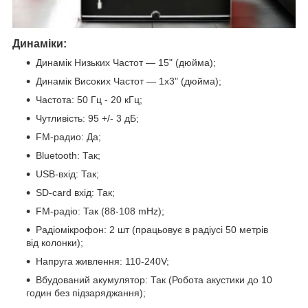
Динаміки:
Динамік Низьких Частот — 15" (дюйма);
Динамік Високих Частот — 1х3" (дюйма);
Частота: 50 Гц - 20 кГц;
Чутливість: 95 +/- 3 дБ;
FM-радио: Да;
Bluetooth: Так;
USB-вхід: Так;
SD-card вхід: Так;
FM-радіо: Так (88-108 mHz);
Радіомікрофон: 2 шт (працьовує в радіусі 50 метрів
від колонки);
Напруга живлення: 110-240V;
Вбудований акумулятор: Так (Робота акустики до 10
годин без підзаряджання);