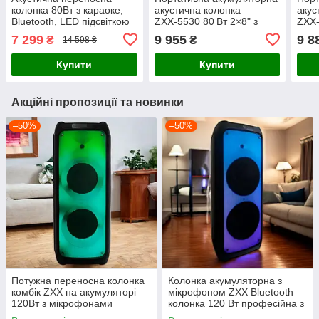
колонка 80Вт з караоке,
акустична колонка
акус
Bluetooth, LED підсвіткою
ZXX‑5530 80 Вт 2×8" з
ZXX‑
та двома мікрофонами
LED‑підсвічуванням,
LED‑
7 299
9 955
9 8
₴
₴
14 598 ₴
Bluetooth і ПДУ 🇺🇦 Опи
Blue
Купити
Купити
Акційні пропозиції та новинки
–50%
–50%
Потужна переносна колонка
Колонка акумуляторна з
комбік ZXX на акумуляторі
мікрофоном ZXX Bluetooth
120Вт з мікрофонами
колонка 120 Вт професійна з
караоке акустична система
пультом