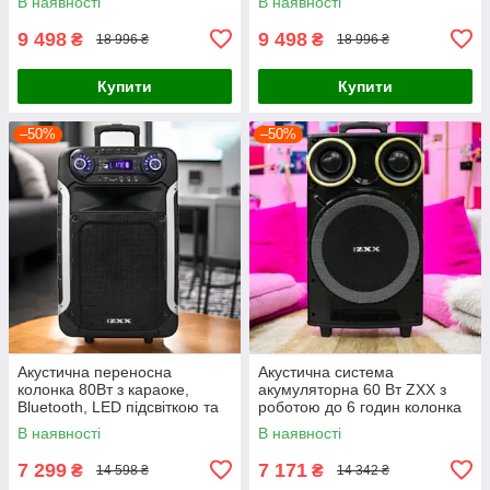
В наявності
В наявності
9 498
9 498
₴
₴
18 996 ₴
18 996 ₴
Купити
Купити
–50%
–50%
Акустична переносна
Акустична система
колонка 80Вт з караоке,
акумуляторна 60 Вт ZXX з
Bluetooth, LED підсвіткою та
роботою до 6 годин колонка
двома мікрофонами
на колесах блютуз стерео
В наявності
В наявності
система
7 299
7 171
₴
₴
14 598 ₴
14 342 ₴