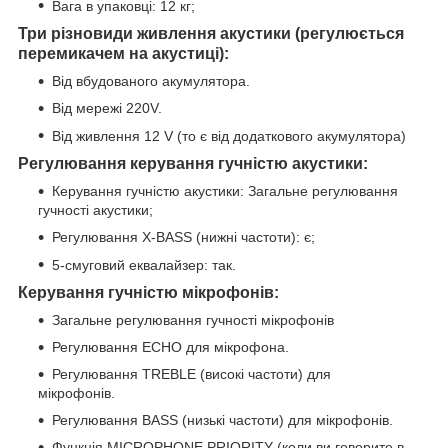
Вага в упаковці: 12 кг;
Три різновиди живлення акустики (регулюється
перемикачем на акустиці):
Від вбудованого акумулятора.
Від мережі 220V.
Від живлення 12 V (то є від додаткового акумулятора)
Регулювання керування гучністю акустики:
Керування гучністю акустики: Загальне регулювання
гучності акустики;
Регулювання X-BASS (нижні частоти): є;
5-смуговий еквалайзер: так.
Керування гучністю мікрофонів:
Загальне регулювання гучності мікрофонів
Регулювання ECHO для мікрофона.
Регулювання TREBLE (високі частоти) для
мікрофонів.
Регулювання BASS (низькі частоти) для мікрофонів.
Функція MICROPHONE PRIORITY (коли ви говорите в