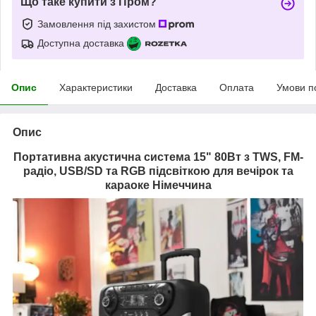
Що таке купити з Пром?
Замовлення під захистом
Доступна доставка
Опис
Характеристики
Доставка
Оплата
Умови п
Опис
Портативна акустична система 15" 80Вт з TWS, FM-
радіо, USB/SD та RGB підсвіткою для вечірок та
караоке Німеччина