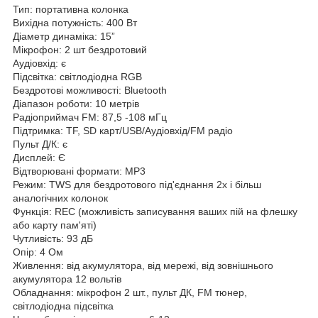
Тип: портативна колонка
Вихідна потужність: 400 Вт
Діаметр динаміка: 15”
Мікрофон: 2 шт бездротовий
Аудіовхід: є
Підсвітка: світлодіодна RGB
Бездротові можливості: Bluetooth
Діапазон роботи: 10 метрів
Радіоприймач FM: 87,5 -108 мГц
Підтримка: TF, SD карт/USB/Аудіовхід/FM радіо
Пульт Д/К: є
Дисплей: Є
Відтворювані формати: MP3
Режим: TWS для бездротового під'єднання 2х і більш
аналогічних колонок
Функція: REC (можливість записування ваших пій на флешку
або карту пам'яті)
Чутливість: 93 дБ
Опір: 4 Ом
Живлення: від акумулятора, від мережі, від зовнішнього
акумулятора 12 вольтів
Обладнання: мікрофон 2 шт., пульт ДК, FM тюнер,
світлодіодна підсвітка