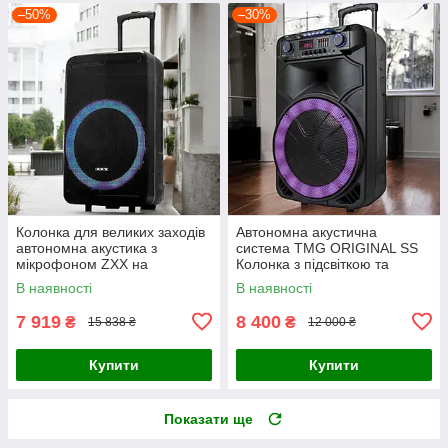
–50%
–30%
Колонка для великих заходів
Автономна акустична
автономна акустика з
система TMG ORIGINAL SS
мікрофоном ZXX на
Колонка з підсвіткою та
колесиках Акустична система
мікрофоном SkySound
В наявності
В наявності
з ручкою для перевезення
7 919
8 400
₴
₴
15 838 ₴
12 000 ₴
Купити
Купити
Показати ще