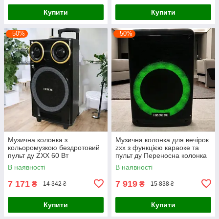
Купити
Купити
–50%
–50%
Музична колонка з
Музична колонка для вечірок
кольоромузкою бездротовий
zxx з функцією караоке та
пульт ду ZXX 60 Вт
пульт ду Переносна колонка
Портативна акустична
з акумулятором
В наявності
В наявності
bluetooth коло pro
7 171
7 919
₴
₴
14 342 ₴
15 838 ₴
Купити
Купити