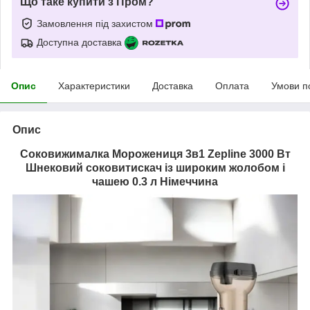
Що таке купити з Пром?
Замовлення під захистом
Доступна доставка
Опис
Характеристики
Доставка
Оплата
Умови п
Опис
Соковижималка Морожениця 3в1 Zepline 3000 Вт
Шнековий соковитискач із широким жолобом і
чашею 0.3 л Німеччина