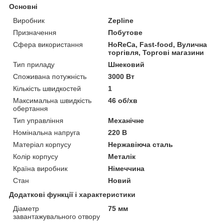
Основні
Виробник
Zepline
Призначення
Побутове
Сфера використання
HoReCa, Fast-food, Вулична
торгівля, Торгові магазини
Тип приладу
Шнековий
Споживана потужність
3000 Вт
Кількість швидкостей
1
Максимальна швидкість
46 об/хв
обертання
Тип управління
Механічне
Номінальна напруга
220 В
Матеріал корпусу
Нержавіюча сталь
Колір корпусу
Металік
Країна виробник
Німеччина
Стан
Новий
Додаткові функції і характеристики
Діаметр
75 мм
завантажувального отвору