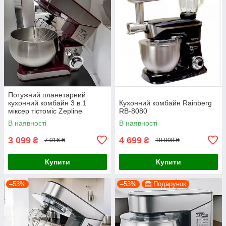
Потужний планетарний
кухонний комбайн 3 в 1
Кухонний комбайн Rainberg
міксер тістоміс Zepline
RB-8080
неіржавка сталь 3500 Вт із
В наявності
В наявності
чашею на 6 л
3 099
4 699
₴
₴
7 016 ₴
10 098 ₴
Купити
Купити
–53%
–53%
Подарунок