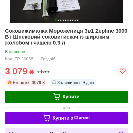
Соковижималка Морожениця 3в1 Zepline 3000
Вт Шнековий соковитискач із широким
жолобом і чашею 0.3 л
В наявності
Код: ZP-26058
Роздріб
3 079
₴
6 158 ₴
Економія
3079 ₴
Залишилось
9 днів
Купити
або
Купити з