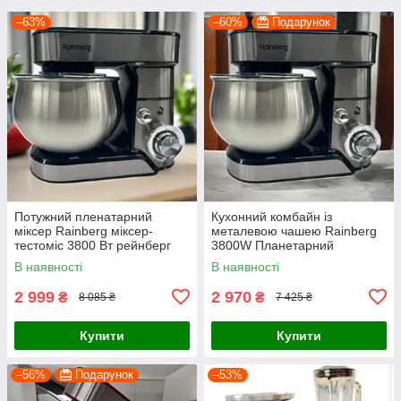
–63%
–60%
Подарунок
Потужний пленатарний
Кухонний комбайн із
міксер Rainberg міксер-
металевою чашею Rainberg
тестоміс 3800 Вт рейнберг
3800W Планетарний
кухонний комбайн із
комбайн Міксер Тістоміс
В наявності
В наявності
металевою чашею 5л
чаша 5л з насадками
2 999
2 970
₴
₴
8 085 ₴
7 425 ₴
Купити
Купити
–56%
Подарунок
–53%