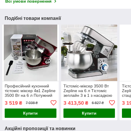
Всі умови повернення
Подібні товари компанії
Професійний кухонний
Тістоміс-міксер 3500 Вт
Тіст
тістоміс міксер 4в1 Zepline
Zepline на 6 л Тістоміс
Zepl
3500 Вт на 6 л Потужний
зеплайн 3 в 1 з насадкою
стац
міксер-тестоміс Червоний
вінчик гак та лопатка
тіст
3 519
3 413,50
3 1
₴
₴
7 038 ₴
6 827 ₴
чаше
Купити
Купити
Акційні пропозиції та новинки