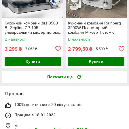
Кухонний комбайн 3в1 3500
Кухонний комбайн Rainberg
Вт Zepline ZP-105
3200W Планетарний
універсальний міксер тістоміс
комбайн Міксер Тістоміс
зеплайн
чаша 4л Потужний комбайн з
В наявності
В наявності
насадками
3 299
2 799,50
₴
₴
7 062 ₴
5 599 ₴
Купити
Купити
Показати ще
Про нас
100% позитивних з 20 відгуків за рік
Працює з 18.01.2022
м.