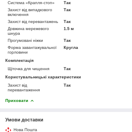
Система «Крапля-стоп»
Так
Захист від випадкового
Так
включення
Захист від перевантажень
Так
Довжина мережевого
1.5 м
шнура
Прогумовані ніжки
Так
Форма завантажувальної
Кругла
горловини
Комплектація
Щіточка для чищення
Так
Користувальницькі характеристики
Захист від
Так
перевантаження
Приховати
Умови доставки
Нова Пошта