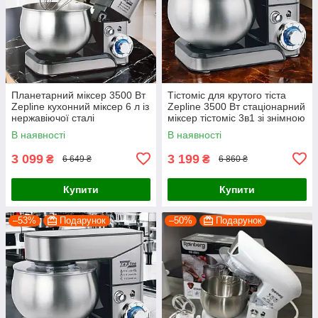
Планетарний міксер 3500 Вт
Тістоміс для крутого тіста
Zepline кухонний міксер 6 л із
Zepline 3500 Вт стаціонарний
нержавіючої сталі
міксер тістоміс 3в1 зі знімною
чашею 6 л зеплайн
В наявності
В наявності
3 099
3 199
₴
₴
6 649 ₴
6 860 ₴
Купити
Купити
–53%
Подарунок
–50%
Подарунок