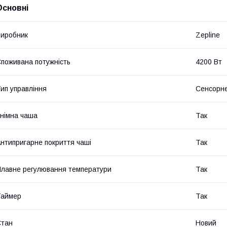
Основні
иробник
Zepline
поживана потужність
4200 Вт
ип управління
Сенсорн
німна чаша
Так
нтипригарне покриття чаші
Так
лавне регулювання температури
Так
Таймер
Так
Стан
Новий