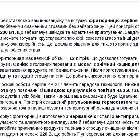
редставляємо вам інноваційну та потужну
фритюрницю Zepline 
любленими смаженими стравами без зайвого жиру. Цей пристрій о
200 Вт
, що забезпечує швидке та ефективне приготування. Завдяк
и можете готувати хрустку картоплю фрі, соковите м’ясо та інші де
нижуючи калорійність. Це ідеальне рішення для тих, хто прагне з
ід улюблених страв.
ритюрниця має великий об’єм —
12 літрів
, що дозволяє готувати 
рузів. Однією з головних переваг цієї моделі є
знімний кошик дл
авантаження продуктів та їх вивантаження. Після приготування ви
ідину та подати страву на стіл. Це робить використання фритюрниц
 основі роботи Zepline ZP-217 лежить передова технологія.
Нижня
потоку
у поєднанні зі
швидкою циркуляцією повітря на 360 гра
родуктів з усіх боків. Таким чином, ваша їжа завжди буде ідеально
ригорання. Пристрій оснащений
регульованим термостатом
та
озволяє точно налаштовувати температурний режим для різних ст
орпус фритюрниці виготовлено з
нержавіючої сталі з антиприг
учасного та елегантного вигляду, але й забезпечує довговічність та
апобігає прилипанню продуктів та значно спрощує очищення післ
тандартної мережі
220 В
, що робить її універсальною для викорис