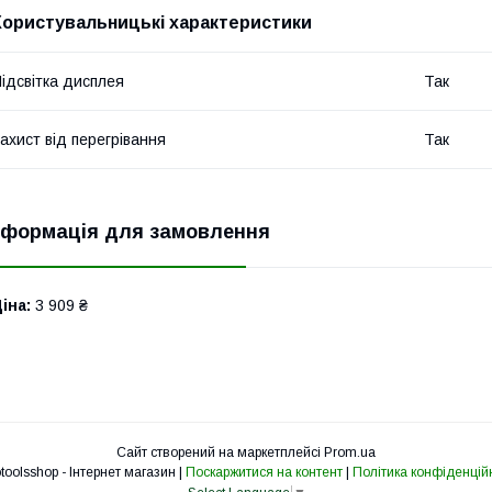
Користувальницькі характеристики
ідсвітка дисплея
Так
ахист від перегрівання
Так
нформація для замовлення
іна:
3 909 ₴
Сайт створений на маркетплейсі
Prom.ua
Eurotoolsshop - Інтернет магазин |
Поскаржитися на контент
|
Політика конфіденцій