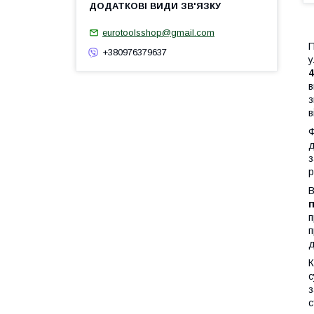
eurotoolsshop@gmail.com
П
+380976379637
у
4
в
з
в
Ф
д
з
р
В
п
п
д
К
с
з
с