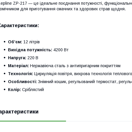
epline ZP-217 — це ідеальне поєднання потужності, функціонально
омічником для приготування смачних та здорових страв щодня.
Характеристики:
Об’єм:
12 літрів
Вихідна потужність:
4200 Вт
Напруга:
220 В
Матеріал:
Нержавіюча сталь з антипригарним покриттям
Технологія:
Циркуляція повітря, вихрова технологія теплового
Особливості:
Знімний кошик, регульований термостат, регул
Колір:
Сріблястий
арактеристики