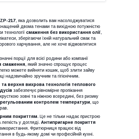
ZP-217
, яка дозволить вам насолоджуватися
снащений двома тенами та вихідною потужністю
и технології
смаження без використання олії
,
лікатеси, зберігаючи їхній натуральний смак та
дорового харчування, але не хоче відмовлятися
значні порції для всієї родини або компанії
я смаження
, який значно спрощує процес
 легко можете вийняти кошик, щоб злити зайву
і надзвичайно зручним та гігієнічним.
 та верхня вихрова технологія теплового
дусів
забезпечує рівномірне пропікання
 хрусткою зовні та ніжною всередині, без ризику
регульованим контролем температури
, що
рав.
арним покриттям
. Це не тільки надає пристрою
 легкість у догляді.
Антипригарне покриття
я використання. Фритюрниця працює від
тання в будь-якому домі чи професійній кухні.