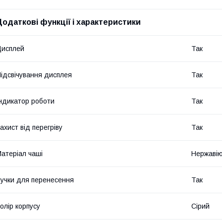
Додаткові функції і характеристики
Дисплей
Так
ідсвічування дисплея
Так
ндикатор роботи
Так
ахист від перегріву
Так
атеріал чаші
Нержавію
учки для перенесення
Так
олір корпусу
Сірий