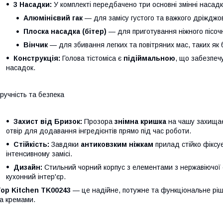
3 Насадки:
У комплекті передбачено три основні змінні насадк
Алюмінієвий гак
— для замісу густого та важкого дріжджов
Плоска насадка (бітер)
— для приготування ніжного пісочно
Вінчик
— для збивання легких та повітряних мас, таких як б
Конструкція:
Голова тістоміса є
підіймальною
, що забезпеч
насадок.
ручність та безпека
Захист від Бризок:
Прозора
знімна кришка
на чашу захищає
отвір для додавання інгредієнтів прямо під час роботи.
Стійкість:
Завдяки
антиковзким ніжкам
прилад стійко фіксує
інтенсивному замісі.
Дизайн:
Стильний чорний корпус з елементами з нержавіючої с
кухонний інтер'єр.
op Kitchen TK00243
— це надійне, потужне та функціональне ріше
а кремами.