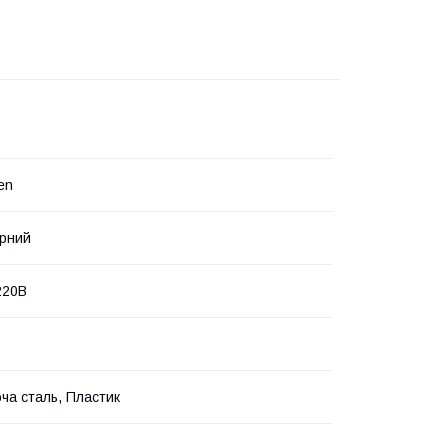
en
рний
220В
ча сталь, Пластик