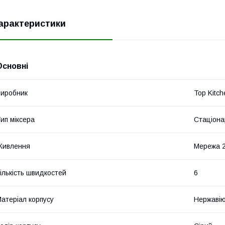
арактеристики
Основні
иробник
Top Kitch
ип міксера
Стаціона
Живлення
Мережа 
ількість швидкостей
6
атеріал корпусу
Нержавію