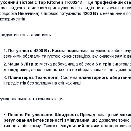
ухонний тістоміс Top Kitchen TK00243
— це
професійний ста
ля швидкого та якісного приготування всіх видів тіста, кремів та
розробка Німеччина) з піковою потужністю
4200 Вт
є незамінним по
кспериментів.
родуктивність та місткість
Потужність 4200 Вт:
Висока номінальна потужність забезпеч
великими обсягами та густою консистенцією, включаючи
заміс в
Чаша 6 Літрів:
Містка робоча чаша об'ємом
6 літрів
виготовле
до подряпин, легко очищається та не вбирає запахів, що дозволяє
Планетарна Технологія:
Система
планетарного обертанн
інгредієнтів без залишку на стінках чаші.
ункціональність та комплектація
Плавне Регулювання Швидкості:
Прилад оснащений
меха
регулювання інтенсивності змішування
, що дозволяє точно 
тип тіста або крему. Також є
імпульсний режим
для короткочас