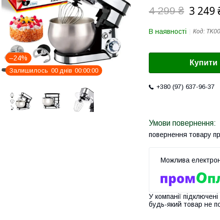
3 249 
4 299 ₴
В наявності
Код:
TK0
–24%
Купити
Залишилось
0
0
днів
0
0
0
0
0
0
+380 (97) 637-96-37
повернення товару п
У компанії підключені
будь-який товар не п