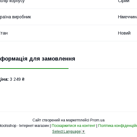
олір корпусу
Сірий
раїна виробник
Німеччин
Стан
Новий
нформація для замовлення
іна:
3 249 ₴
Сайт створений на маркетплейсі
Prom.ua
Eurotoolsshop - Інтернет магазин |
Поскаржитися на контент
|
Політика конфіденцій
Select Language
▼