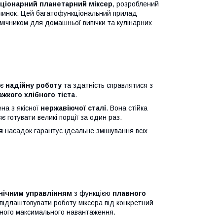
ціонарний планетарний міксер
, розроблений
 начинок. Цей багатофункціональний прилад
мічником для домашньої випічки та кулінарних
ує
надійну роботу
та здатність справлятися з
ажкого хлібного тіста
.
на з якісної
нержавіючої сталі
. Вона стійка
 готувати великі порції за один раз.
я
насадок гарантує ідеальне змішування всіх
нічним управлінням
з функцією
плавного
підлаштовувати роботу міксера під конкретний
ного максимального навантаження.