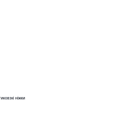
иковзкі ніжки