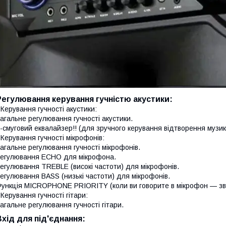
Регулювання керування гучністю акустики:
 Керування гучності акустики:
агальне регулювання гучності акустики.
-смуговий еквалайзер!! (для зручного керування відтворення музик
 Керування гучності мікрофонів:
агальне регулювання гучності мікрофонів.
егулювання ECHO для мікрофона.
егулювання TREBLE (високі частоти) для мікрофонів.
егулювання BASS (низькі частоти) для мікрофонів.
ункція MICROPHONE PRIORITY (коли ви говорите в мікрофон — зву
 Керування гучності гітари:
агальне регулювання гучності гітари.
Вхід для під'єднання: