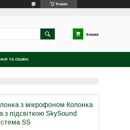
Кошик
Кошик
ННЯ ТА ОБМIН
олонка з мікрофоном Колонка
 з підсвіткою SkySound
истема SS