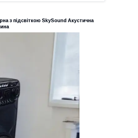
рна з підсвіткою SkySound Акустична
чина