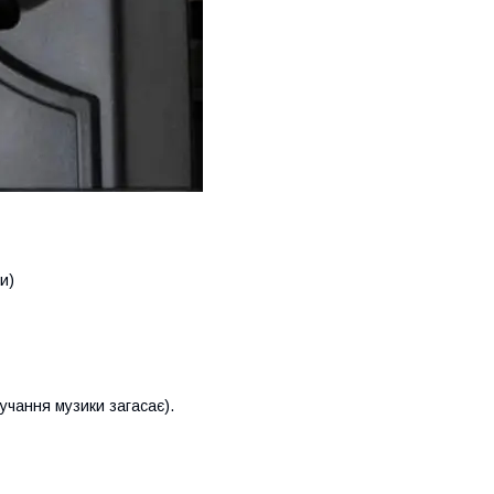
и)
чання музики загасає).