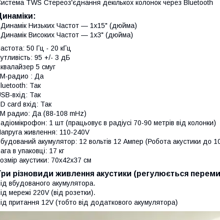
истема TWS Стереоз'єднання декількох колонок через Bluetooth
Динаміки:
 Динамік Низьких Частот — 1х15" (дюйма)
 Динамік Високих Частот — 1х3" (дюйма)
астота: 50 Гц - 20 кГц
утливість: 95 +/- 3 дБ
квалайзер 5 смуг
M-радио : Да
luetooth: Так
SB-вхід: Так
D card вхід: Так
M радио: Да (88-108 mHz)
адіомікрофон: 1 шт (працьовує в радіусі 70-90 метрів від колонки)
апруга живлення: 110-240V
будований акумулятор: 12 вольтів 12 Ампер (Робота акустики до 1
ага в упаковці: 17 кг
озмір акустики: 70х42х37 см
Три різновиди живлення акустики (регулюється перемик
ід вбудованого акумулятора.
ід мережі 220V (від розетки).
ід притання 12V (тобто від додаткового акумулятора)