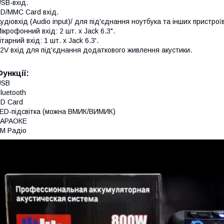
SB-вхід.
D/MMC Card вхід.
удіовхід (Audio input)/ для під'єднання ноутбука та інших пристроїв
ікрофонний вхід: 2 шт. х Jack 6.3".
ітарний вхід: 1 шт. х Jack 6.3'.
2V вхід для під'єднання додаткового живлення акустики.
Функції:
USB
luetooth
D Card
ED-підсвітка (можна ВМИК/ВИМИК)
КАРАОКЕ
M Радіо