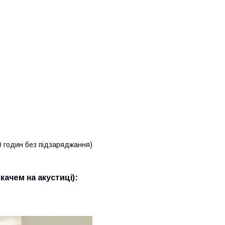
0 годин без підзаряджання)
ачем на акустиці):