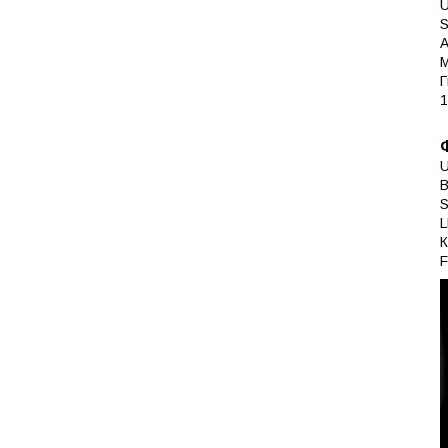
U
S
А
М
Г
1
B
S
L
F