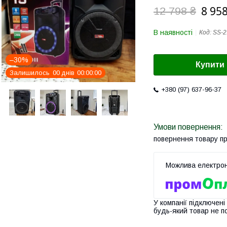
8 958
12 798 ₴
В наявності
Код:
SS-2
–30%
Купити
Залишилось
0
0
днів
0
0
0
0
0
0
+380 (97) 637-96-37
повернення товару п
У компанії підключені
будь-який товар не п