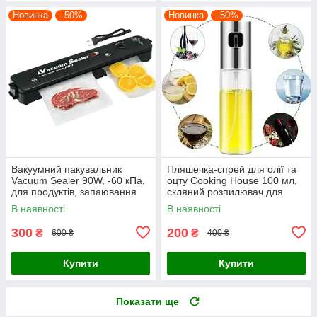
Новинка
–50%
Новинка
–50%
Вакуумний пакувальник
Пляшечка-спрей для олії та
Vacuum Sealer 90W, -60 кПа,
оцту Cooking House 100 мл,
для продуктів, запаювання
скляний розпилювач для
пакетів, збереження свіжості,
кухні, дозатор для рідких
В наявності
В наявності
чорний
продуктів
300
200
₴
₴
600 ₴
400 ₴
Купити
Купити
Показати ще