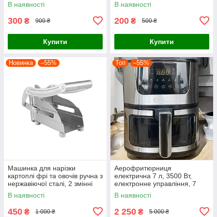
багаторазова форма для
та індикатором
В наявності
В наявності
випікання та запікання
перевантаження для кухні
300
200
₴
₴
900 ₴
500 ₴
Купити
Купити
Новинка
–55%
Топ
–55%
Машинка для нарізки
Аерофритюрниця
картоплі фрі та овочів ручна з
електрична 7 л, 3500 Вт,
нержавіючої сталі, 2 змінні
електронне управління, 7
насадки для різної товщини
автоматичних програм,
В наявності
В наявності
скибочок
антипригарна чаша, чорний
корпус
450
2 250
₴
₴
1 000 ₴
5 000 ₴