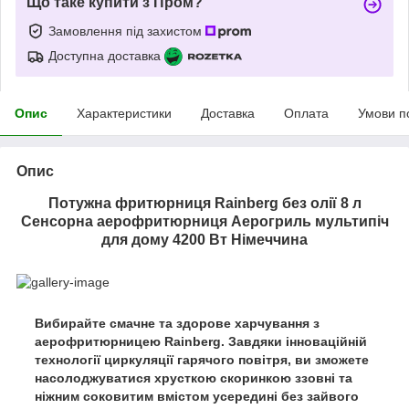
Що таке купити з Пром?
Замовлення під захистом
Доступна доставка
Опис
Характеристики
Доставка
Оплата
Умови п
Опис
Потужна фритюрниця Rainberg без олії 8 л
Сенсорна аерофритюрниця Аерогриль мультипіч
для дому 4200 Вт Німеччина
Вибирайте смачне та здорове харчування з
аерофритюрницею Rainberg. Завдяки інноваційній
технології циркуляції гарячого повітря, ви зможете
насолоджуватися хрусткою скоринкою ззовні та
ніжним соковитим вмістом усередині без зайвого