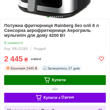
Потужна фритюрниця Rainberg без олії 8 л
Сенсорна аерофритюрниця Аерогриль
мультипіч для дому 4200 Вт
В наявності
Код: RB-22268
Роздріб
2 445
₴
4 890 ₴
Економія
2445 ₴
Залишилось
27 днів
Купити
або
Купити з