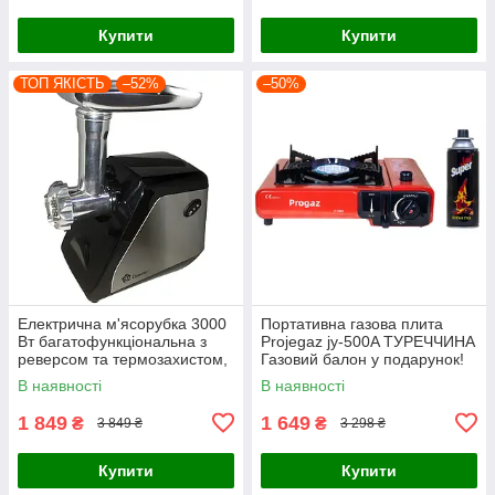
Купити
Купити
ТОП ЯКІСТЬ
–52%
–50%
Електрична м'ясорубка 3000
Портативна газова плита
Вт багатофункціональна з
Projegaz jy-500A ТУРЕЧЧИНА
реверсом та термозахистом,
Газовий балон у подарунок!
насадки для ковбас і кеббе,
В наявності
В наявності
чорна, для дому та проф
1 849
1 649
₴
₴
3 849 ₴
3 298 ₴
Купити
Купити