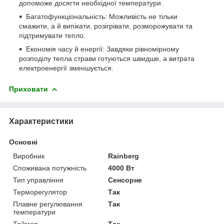
допоможе досягти необхідної температури.
Багатофункціональність: Можливість не тільки
смажити, а й випікати, розігрівати, розморожувати та
підтримувати тепло.
Економія часу й енергії: Завдяки рівномірному
розподілу тепла страви готуються швидше, а витрата
електроенергії зменшується.
Приховати
Характеристики
Основні
Виробник
Rainberg
Споживана потужність
4000 Вт
Тип управління
Сенсорне
Терморегулятор
Так
Плавне регулювання
Так
температури
Таймер
Так