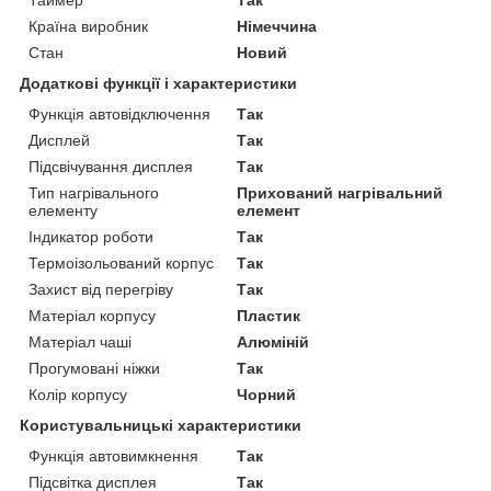
Країна виробник
Німеччина
Стан
Новий
Додаткові функції і характеристики
Функція автовідключення
Так
Дисплей
Так
Підсвічування дисплея
Так
Тип нагрівального
Прихований нагрівальний
елементу
елемент
Індикатор роботи
Так
Термоізольований корпус
Так
Захист від перегріву
Так
Матеріал корпусу
Пластик
Матеріал чаші
Алюміній
Прогумовані ніжки
Так
Колір корпусу
Чорний
Користувальницькі характеристики
Функція автовимкнення
Так
Підсвітка дисплея
Так