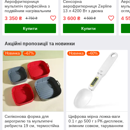
Аерофритюрниця
Сенсорна
Аер
мультипіч професійна з
аерофритюрниця Zepline
муль
подвійним нагрівальним
13 л 4200 Вт з двома
огля
елементом та сенсорним
ТЕНами та силіконовою
сен
3 350
3 600
4 5
₴
₴
4 750 ₴
4 500 ₴
керуванням для
формою, мультипіч
для 
приготування без олії
4200
Купити
Купити
4200 Вт
Акційні пропозиції та новинки
Новинка
–67%
Новинка
–60%
Силіконова форма для
Цифрова мірна ложка-ваги
аерогрилю та мультипечі
0.1 г до 500 г з РК-дисплеєм,
ребриста 19 см, термостійка
знімним совком, таруванням