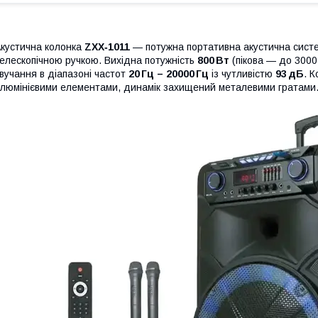
кустична колонка
ZXX‑1011
— потужна портативна акустична систем
елескопічною ручкою. Вихідна потужність
800 Вт
(пікова — до 3000 
вучання в діапазоні частот
20 Гц – 20000 Гц
із чутливістю
93 дБ
. 
люмінієвими елементами, динамік захищений металевими гратами