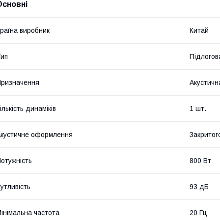
Основні
раїна виробник
Китай
ип
Підлогов
ризначення
Акустичн
ількість динаміків
1 шт.
кустичне оформлення
Закритог
отужність
800 Вт
утливість
93 дБ
інімальна частота
20 Гц