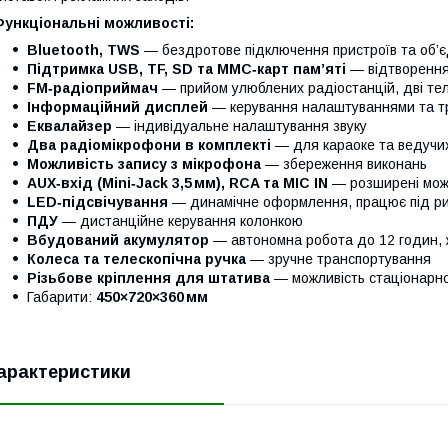
Функціональні можливості:
Bluetooth, TWS
— бездротове підключення пристроїв та об’є
Підтримка USB, TF, SD та MMC‑карт пам’яті
— відтворення 
FM‑радіоприймач
— прийом улюблених радіостанцій, дві тел
Інформаційний дисплей
— керування налаштуваннями та т
Еквалайзер
— індивідуальне налаштування звуку
Два радіомікрофони в комплекті
— для караоке та ведучи
Можливість запису з мікрофона
— збереження виконань
AUX‑вхід (Mini‑Jack 3,5 мм), RCA та MIC IN
— розширені мож
LED‑підсвічування
— динамічне оформлення, працює під ри
ПДУ
— дистанційне керування колонкою
Вбудований акумулятор
— автономна робота до 12 годин, ж
Колеса та телескопічна ручка
— зручне транспортування
Різьбове кріплення для штатива
— можливість стаціонарн
Габарити:
450×720×360 мм
арактеристики