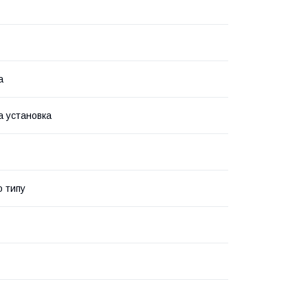
а
а установка
о типу