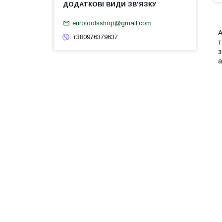
eurotoolsshop@gmail.com
А
+380976379637
т
з
а