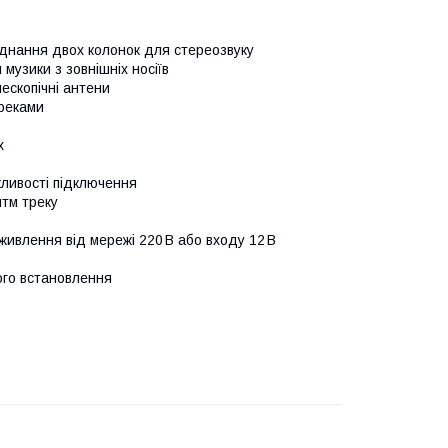
днання двох колонок для стереозвуку
музики з зовнішніх носіїв
ескопічні антени
реками
х
ливості підключення
тм треку
ивлення від мережі 220 В або входу 12 В
ого встановлення